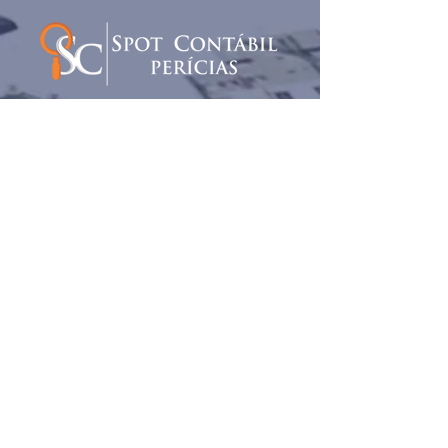
(11) 2369-0591
(11)
93934-4901
(WhatsApp)
contato@spotcontabil.com.br
Rua Coronel Oscar Porto, 813 - Conj.
43 - Paraíso, São Paulo - SP
Início
Redes sociais:
Sobre
Serviços
Política de Privacidade
Nomeações
Política de Cookies
Portfólio
©2024 por SPOT CONTÁBIL
Blog
Orgulhosamente criado por
Estúdio Conect
Contato